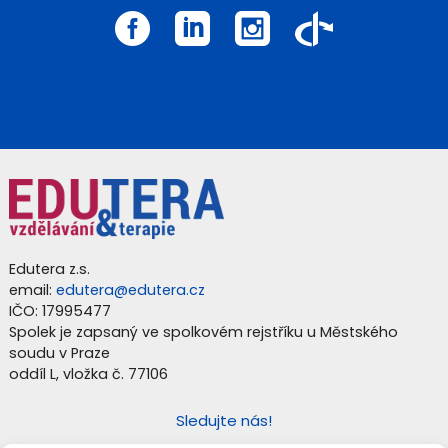
Edutera z.s.
email:
edutera@edutera.cz
IČO: 17995477
Spolek je zapsaný ve spolkovém rejstříku u Městského
soudu v Praze
oddíl L, vložka č. 77106
Sledujte nás!